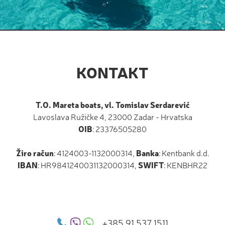
KONTAKT
T.O. Mareta boats, vl. Tomislav Serdarević
Lavoslava Ružičke 4, 23000 Zadar - Hrvatska
OIB
: 23376505280
Žiro račun
: 4124003-1132000314,
Banka
: Kentbank d.d.
IBAN
: HR9841240031132000314,
SWIFT
: KENBHR22
+385 91 537 1511