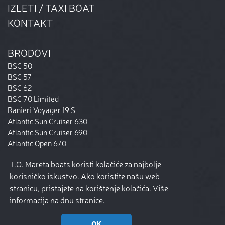
IZLETI / TAXI BOAT
KONTAKT
BRODOVI
BSC 50
BSC 57
BSC 62
BSC 70 Limited
Ranieri Voyager 19 S
Atlantic Sun Cruiser 630
Atlantic Sun Cruiser 690
Atlantic Open 670
Beneteau Flyer 8 Spacedeck
T.O. Mareta boats koristi kolačiće za najbolje
Ryck 280
korisničko iskustvo. Ako koristite našu web
Bavaria 37 Cruiser
stranicu, pristajete na korištenje kolačića. Više
informacija na dnu stranice.
OK