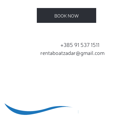
BOOK NOW
+385 91 537 1511
rentaboatzadar@gmail.com
© 2026 Mareta boats Zadar / Rent a boats Zadar
Politika privatnosti
/ Web by
Spring Media