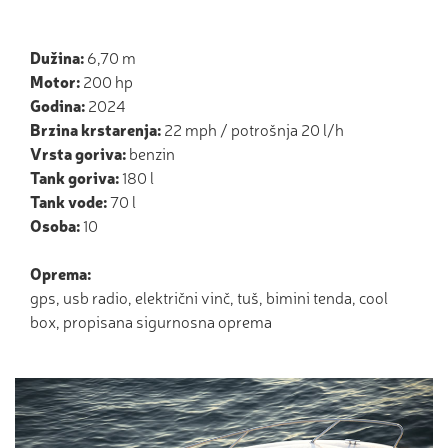
Dužina:
6,70 m
Motor:
200 hp
Godina:
2024
Brzina krstarenja:
22 mph / potrošnja 20 l/h
Vrsta goriva:
benzin
Tank goriva:
180 l
Tank vode:
70 l
Osoba:
10
Oprema:
gps, usb radio, električni vinč, tuš, bimini tenda, cool
box, propisana sigurnosna oprema