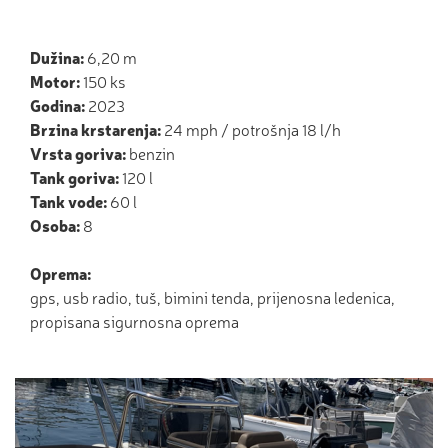
Dužina:
6,20 m
Motor:
150 ks
Godina:
2023
Brzina krstarenja:
24 mph / potrošnja 18 l/h
Vrsta goriva:
benzin
Tank goriva:
120 l
Tank vode:
60 l
Osoba:
8
Oprema:
gps, usb radio, tuš, bimini tenda, prijenosna ledenica,
propisana sigurnosna oprema