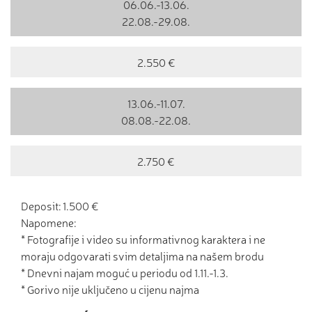
06.06.-13.06.
22.08.-29.08.
2.550 €
13.06.-11.07.
08.08.-22.08.
2.750 €
Deposit: 1.500 €
Napomene:
* Fotografije i video su informativnog karaktera i ne
moraju odgovarati svim detaljima na našem brodu
* Dnevni najam moguć u periodu od 1.11.-1.3.
* Gorivo nije uključeno u cijenu najma