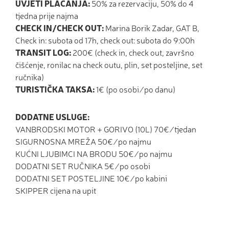
UVJETI PLAĆANJA:
50% za rezervaciju, 50% do 4
tjedna prije najma
CHECK IN/CHECK OUT:
Marina Borik Zadar, GAT B,
Check in: subota od 17h, check out: subota do 9:00h
TRANSIT LOG:
200€ (check in, check out, završno
čišćenje, ronilac na check outu, plin, set posteljine, set
ručnika)
TURISTIČKA TAKSA:
1€ (po osobi ⁄ po danu)
DODATNE USLUGE:
VANBRODSKI MOTOR + GORIVO (10L) 70€ ⁄ tjedan
SIGURNOSNA MREŽA 50€ ⁄ po najmu
KUĆNI LJUBIMCI NA BRODU 50€ ⁄ po najmu
DODATNI SET RUČNIKA 5€ ⁄ po osobi
DODATNI SET POSTELJINE 10€ ⁄ po kabini
SKIPPER cijena na upit