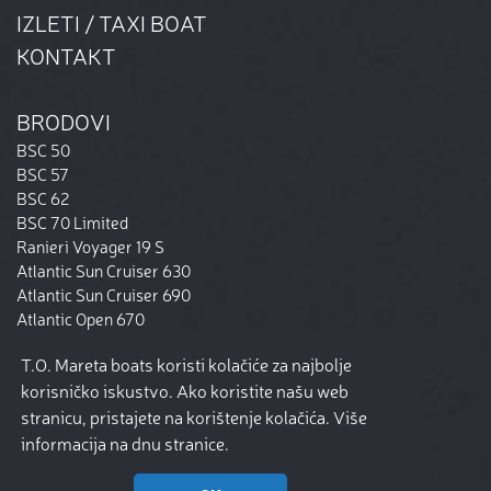
IZLETI / TAXI BOAT
KONTAKT
BRODOVI
BSC 50
BSC 57
BSC 62
BSC 70 Limited
Ranieri Voyager 19 S
Atlantic Sun Cruiser 630
Atlantic Sun Cruiser 690
Atlantic Open 670
Beneteau Flyer 8 Spacedeck
T.O. Mareta boats koristi kolačiće za najbolje
Ryck 280
korisničko iskustvo. Ako koristite našu web
Bavaria 37 Cruiser
stranicu, pristajete na korištenje kolačića. Više
informacija na dnu stranice.