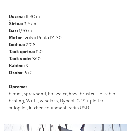
Dužina:
11,30 m
Širina:
3,67 m
Gaz:
1,90 m
Motor:
Volvo Penta D1-30
Godina:
2018
Tank goriva:
150 l
Tank vode:
360 l
Kabine:
3
Osoba:
6+2
Oprema:
bimini, sprayhood, hot water, bow thruster, TV, cabin
heating, Wi-Fi, windlass, Byboat, GPS + plotter,
autopilot, kitchen equipment, radio USB