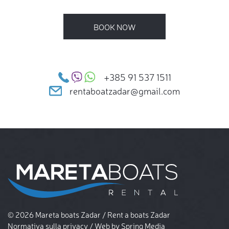
BOOK NOW
+385 91 537 1511
rentaboatzadar@gmail.com
© 2026 Mareta boats Zadar / Rent a boats Zadar
Normativa sulla privacy
/ Web by
Spring Media