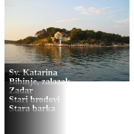
Sv. Katarina
Bibinje, zalazak
Zadar
Stari brodovi
Stara barka