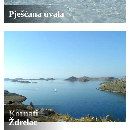
Pješćana uvala
Kornati
Ždrelac