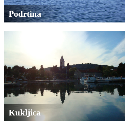
Podrtina
Kukljica