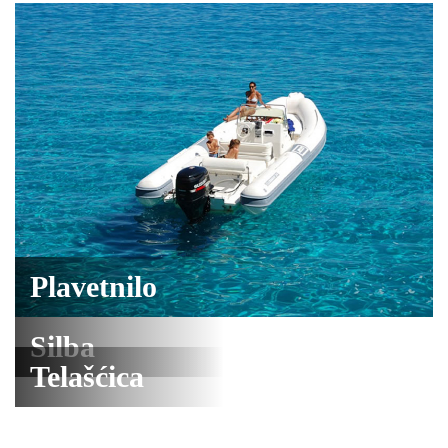
Plavetnilo
Silba
Telašćica