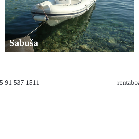
Sabuša
5 91 537 1511
rentab
BOATS